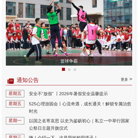
篮球争霸
>
通知公告
更多
星期五
安全不“放假” 丨2026年暑假安全温馨提示
星期五
525心理游园会丨心流奇遇，成长通关！解锁专属治愈
时光
星期一
以国之名寄哀思 以史为鉴砺初心｜私立一中举行国家
公祭日主题升旗仪式
星期三
嗨！介绍一下，这是我的校园搭子！