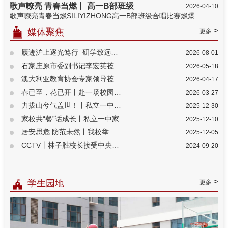
歌声嘹亮 青春当燃丨 高一B部班级
2026-04-10
歌声嘹亮青春当燃SILIYIZHONG高一B部班级合唱比赛燃爆
>
媒体聚焦
更多
履迹沪上逐光笃行 研学致远赋能
2026-08-01
石家庄原市委副书记李宏英莅临私
2026-05-18
澳大利亚教育协会专家领导莅临私
2026-04-17
春已至，花已开丨赴一场校园的温柔
2026-03-27
力拔山兮气盖世！丨私立一中高中学
2025-12-30
家校共“餐”话成长丨私立一中家
2025-12-10
居安思危 防范未然丨我校举行防震
2025-12-05
CCTV丨林子胜校长接受中央电视台
2024-09-20
>
学生园地
更多