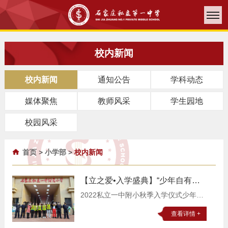
校内新闻
校内新闻
通知公告
学科动态
媒体聚焦
教师风采
学生园地
校园风采
首页
>
小学部
>
校内新闻
【立之爱•入学盛典】“少年自有征
途，共赴星辰大海”——2022级一
2022私立一中附小秋季入学仪式少年自
年级新生迎新仪式
有征途共赴星辰大海让我们一起开启小
查看详情 +
学生活初相遇天云收夏色，木叶动秋声