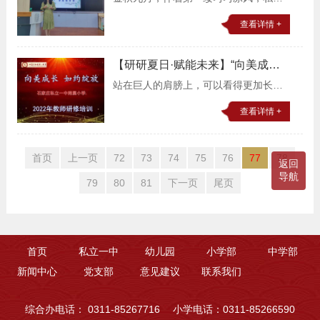
〈四〉
一中附属小学开展了“向美成长如约绽
查看详情 +
放”的学科培训，旨在让新教师扎实基本
功，短时间内熟悉学校，胜任工作岗
【研研夏日·赋能未来】“向美成
位。语文学科耿敬京老
长 如约绽放”教师研修培训纪实
站在巨人的肩膀上，可以看得更加长
〈三〉
远；有了专家的指引，我们的专业成长
查看详情 +
会更加快速。感受语言魅力，品味有声
艺术。名师亲临培训会场，为教师们传
首页
上一页
72
73
74
75
76
77
78
道授业解惑。名师主题讲
返回
导航
79
80
81
下一页
尾页
首页
私立一中
幼儿园
小学部
中学部
新闻中心
党支部
意见建议
联系我们
综合办电话： 0311-85267716
小学电话：0311-85266590