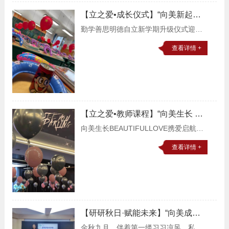
别过夏花绚烂，迎来秋叶静美背上心爱
【立之爱•成长仪式】“向美新起
的书包，和爸爸妈妈
点，点燃新希望”——2022年秋季
勤学善思明德自立新学期升级仪式迎接
升级仪式
新学期到来要踏入新的旅程又是一年入
查看详情 +
学季，带着对新学期的无限期望，石家
庄私立一中附属小学的同学们整装待
发，开启新的旅程。让
【立之爱•教师课程】“向美生长 携
爱启航”——2022年秋季新学期教
向美生长BEAUTIFULLOVE携爱启航
师开启仪式
2022年秋季新学期教师启动仪式风尽帆
查看详情 +
满图新志，砥砺奋进正当时。2022年9
月9日上午，石家庄私立第一中学召开了
2022—2023学年新学期全
【研研秋日·赋能未来】“向美成
长 如约绽放”教师研修培训纪实
金秋九月，伴着第一缕习习凉风，私立