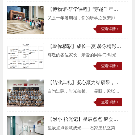
学信息。我是购物小能手“我是购物小能
【博物馆·研学课程】“穿越千年品
手”活动目的在
燕赵”——私立一中附属小学校本研
又是一年暑期档，你的研学之旅安排妥
学进行时
当了吗？河北省有着大大小小许多博物
查看详情 +
馆，它们就像是一本本立体书，能在最
短时间里将人拉回历史洪流中，感受令
【暑你精彩】成长一夏 暑你精彩
人震撼的文化与艺术！
——私立一中附属小学暑期实践作
尊敬的各位家长、亲爱的同学们:时光流
业
转，我们迎来了一个轻松快乐的暑假。
查看详情 +
你认为暑假应该是怎样的呢？我们的暑
假应该是有节奏、有内容、有收获的!为
【结业典礼】凝心聚力结硕果，展
了让大家的假期
翅翱翔向未来——私立一中附属小
白驹过隙，时光如梭。一晃眼，紧张的
学2021-2022年度第二学期结业典
一学期悄然离去，我们这学期的学习生
礼
查看详情 +
活也划上了一个完美的句号。‍6月30日私
立一中附属小学2021-2022年度第二学
【附小·拾光记】星辰点点·聚会成
期结业典礼如期举
光——石家庄私立第一中学附属小
星辰点点聚慧成光——石家庄私立第一
学2021--2022年第二学期大事记