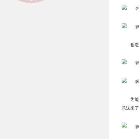
创造
为能
意送来了