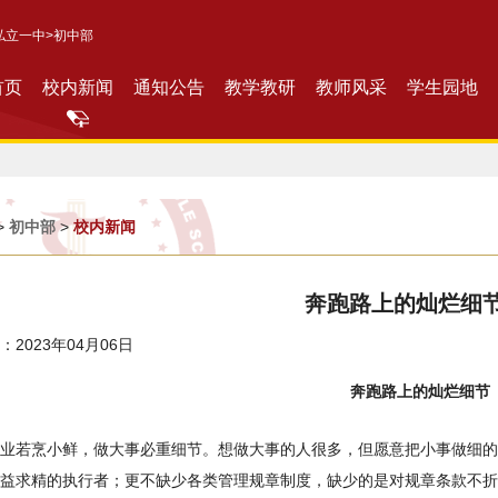
私立一中
>初中部
首页
校内新闻
通知公告
教学教研
教师风采
学生园地
>
初中部
>
校内新闻
奔跑路上的灿烂细
2023年04月06日
奔跑路上的灿烂细节
业若烹小鲜，做大事必重细节。想做大事的人很多，但愿意把小事做细的
益求精的执行者；更不缺少各类管理规章制度，缺少的是对规章条款不折