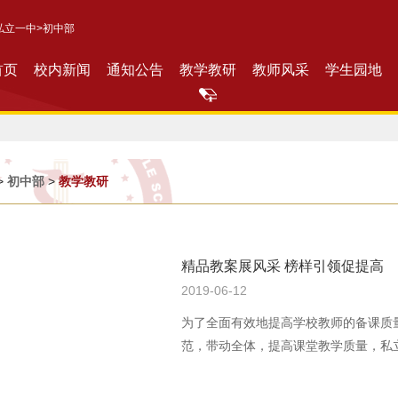
私立一中
>初中部
首页
校内新闻
通知公告
教学教研
教师风采
学生园地
>
初中部
>
教学教研
精品教案展风采 榜样引领促提高
2019-06-12
为了全面有效地提高学校教师的备课质
范，带动全体，提高课堂教学质量，私立