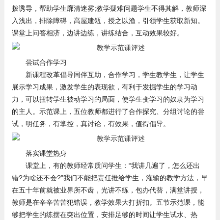
拨诱导，帮助学生廓清迷雾;教学疑难问题学生不得其解，教师深
入浅出，排除障碍，高屋建瓴，授之以渔，引领学生获取新知。
课堂上问答相济，边讲边练，讲练结合，互动效果较好。
尝试合作学习
新课程改革倡导同伴互助，合作学习，学生教学生，让学生
展示学习成果，激发学生的表现欲，有利于发掘学生的学习动
力，可以扭转学生被动学习的局面，使学生变学习的奴隶为学习
的主人。示范课上，五位教师都进行了合作探究、分组讨论的尝
试，明任务，有掌控，真讨论，有效果，值得倡导。
落实课堂热身
课堂上，有的教师经常质问学生：“我讲几遍了，怎么还出
错?为啥还不会?”我们不能把责任推给学生，灌输的教学方法，早
在五十年前就被业界所不齿，光讲不练，包办代替，满堂讲授，
教师是在辛辛苦苦犯错误，教学效果大打折扣。五节示范课，能
够把学生的练摆在突出位置，安排足够的时间让学生试水、热