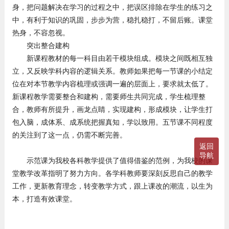
身，把问题解决在学习的过程之中，把误区排除在学生的练习之
中，有利于知识的巩固，步步为营，稳扎稳打，不留后账。课堂
热身，不容忽视。
突出整合建构
新课程教材的每一科目由若干模块组成。模块之间既相互独
立，又反映学科内容的逻辑关系。教师如果把每一节课的小结定
位在对本节教学内容梳理或强调一遍的层面上，要求就太低了。
新课程教学需要整合和建构，需要师生共同完成，学生梳理整
合，教师有所提升，画龙点睛，实现建构，形成模块，让学生打
包入脑，成体系、成系统把握真知，学以致用。五节课不同程度
的关注到了这一点，仍需不断完善。
返回
导航
示范课为我校各科教学提供了值得借鉴的范例，为我校的课
堂教学改革指明了努力方向。各学科教师要深刻反思自己的教学
工作，更新教育理念，转变教学方式，跟上课改的潮流，以生为
本，打造有效课堂。