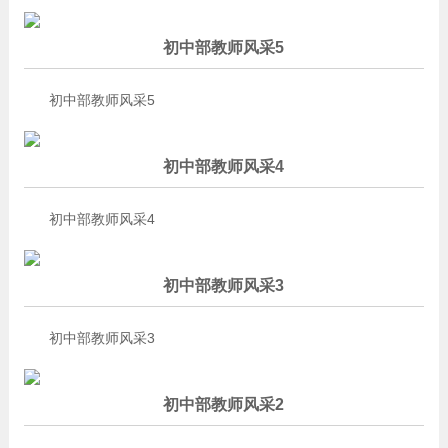
初中部教师风采5
初中部教师风采5
初中部教师风采4
初中部教师风采4
初中部教师风采3
初中部教师风采3
初中部教师风采2