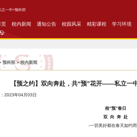
私立一中
>预科部
首页
校内新闻
通知公告
校园风采
精彩课程
学习环境
>
预科部
>
校内新闻
【预之约】双向奔赴，共“预”花开——私立一
2023年04月03日
相“预”春日
双 向 奔 赴
-一切美好都在春天如约而