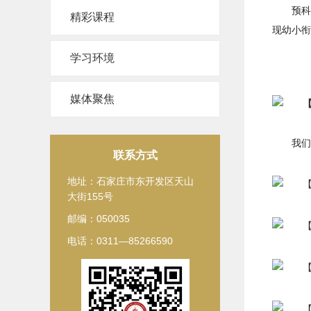
预科
精彩课程
现幼小衔
学习环境
媒体聚焦
我们
联系方式
地址：石家庄市东开发区天山
大街155号
邮编：050035
电话：0311—85266590