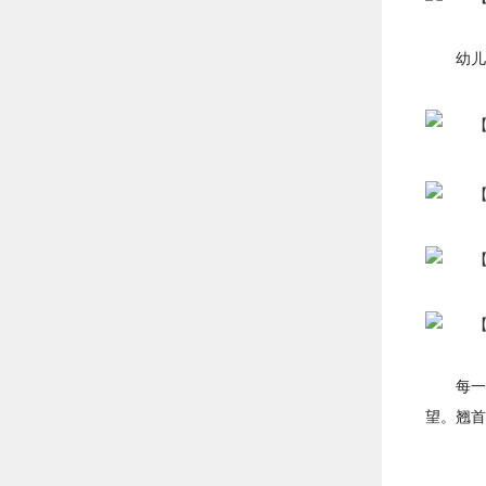
幼儿
每一
望。翘