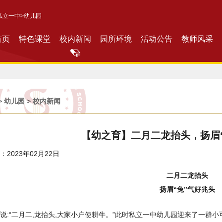
私立一中
>幼儿园
首页
特色课堂
校内新闻
园所环境
活动公告
教师风采
>
幼儿园
>
校内新闻
【幼之育】二月二龙抬头，扬眉
2023年02月22日
二月二龙抬头
扬眉“兔”气好兆头
说:“二月二,龙抬头,大家小户使耕牛。”此时私立一中幼儿园迎来了一群小