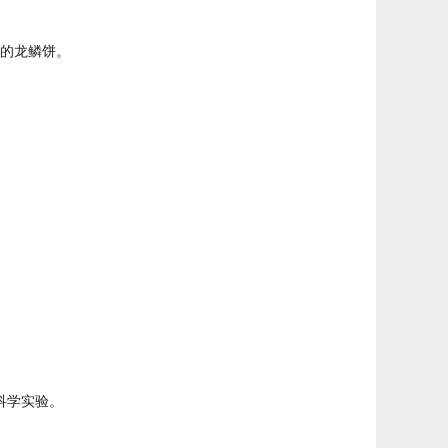
的龙鳞饼。
科学实验。