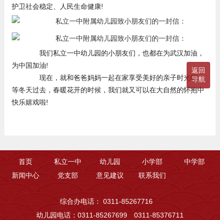
护卫社会稳定、人民生命健康!
我们私立一中幼儿园的小朋友们，也都在为武汉加油，
为中国加油!
返回
现在，就和爸爸妈妈一起在家享受美好的亲子时光吧。
导航
等冬天过去，春暖花开的时候，我们就又可以在大自然的怀抱中
快乐嬉戏啦!
首页
私立一中
幼儿园
小学部
中学部
新闻中心
党支部
意见建议
联系我们
综合办电话： 0311-85267716
幼儿园电话：0311-85267699 0311-85376711