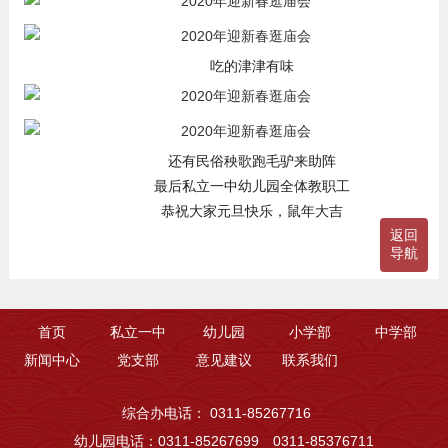
吃的津津有味
还有民俗秧歌跑毛驴来助阵
最后私立一中幼儿园全体教职工
恭祝大家元旦快乐，鼠年大吉
返回
导航
首页
私立一中
幼儿园
小学部
中学部
新闻中心
党支部
意见建议
联系我们
综合办电话： 0311-85267716
幼儿园电话：0311-85267699 0311-85376711