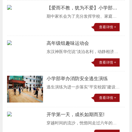
予了它美好与温度。11月27日，私立一
【爱而不教，犹为不爱】小学部
中小学部与明德公益、
2020年第一学期期中家长会
期中家长会为了充分发挥学校、家庭、
社会的教育合力，进一步加强学校与家
查看详情 +
庭、教师与家长的密切联系，真正达到
家校携手，共同培养孩子的目标，小学
高年级组趣味运动会
部举行了2020年第一
东汉神医华佗说“淡泊名利，动静相济，
劳逸适度。”强调了运动对身体的重要性;
查看详情 +
鲁迅先生有句名言：“游戏是儿童最正当
的行为，玩具是儿童的天使。说明了游
小学部举办消防安全逃生演练
戏是适合于儿
逃生演练为进一步落实“平安校园”建设，
夯实消防安全工作基础，强化学校师生
查看详情 +
安全意识，提升师生应对突发事件的处
置能力和熟练掌握疏散逃生技能。今
开学第一天，成长如期而至!
天，私立一中小学
穿越时间的流沙，恍惚间走过六年的岁
月，你已从牙牙学语转眼至知识的大