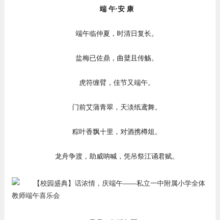
端 午·安 康
端午临仲夏，时清日复长。
盐梅已佐鼎，曲糵且传觞。
虎符缠臂，佳节又端午。
门前艾蒲青翠，天淡纸鸢舞。
粽叶香飘十里，对酒携樽俎。
龙舟争渡，助威呐喊，凭吊祭江诵君赋。