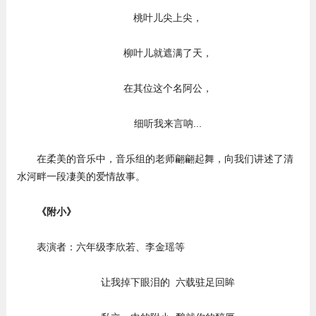
桃叶儿尖上尖，
柳叶儿就遮满了天，
在其位这个名阿公，
细听我来言呐...
在柔美的音乐中，音乐组的老师翩翩起舞，向我们讲述了清
水河畔一段凄美的爱情故事。
《附小》
表演者：六年级李欣若、李金瑶等
让我掉下眼泪的 六载驻足回眸