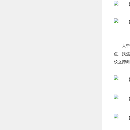
大中
点、找焦
校立德树