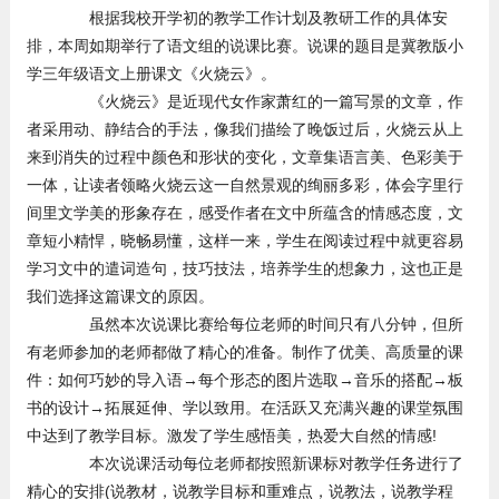
根据我校开学初的教学工作计划及教研工作的具体安
排，本周如期举行了语文组的说课比赛。说课的题目是冀教版小
学三年级语文上册课文《火烧云》。
《火烧云》是近现代女作家萧红的一篇写景的文章，作
者采用动、静结合的手法，像我们描绘了晚饭过后，火烧云从上
来到消失的过程中颜色和形状的变化，文章集语言美、色彩美于
一体，让读者领略火烧云这一自然景观的绚丽多彩，体会字里行
间里文学美的形象存在，感受作者在文中所蕴含的情感态度，文
章短小精悍，晓畅易懂，这样一来，学生在阅读过程中就更容易
学习文中的遣词造句，技巧技法，培养学生的想象力，这也正是
我们选择这篇课文的原因。
虽然本次说课比赛给每位老师的时间只有八分钟，但所
有老师参加的老师都做了精心的准备。制作了优美、高质量的课
件：如何巧妙的导入语→每个形态的图片选取→音乐的搭配→板
书的设计→拓展延伸、学以致用。在活跃又充满兴趣的课堂氛围
中达到了教学目标。激发了学生感悟美，热爱大自然的情感!
本次说课活动每位老师都按照新课标对教学任务进行了
精心的安排(说教材，说教学目标和重难点，说教法，说教学程