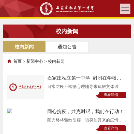
校内新闻
校内新闻
通知公告
首页
>
新闻中心
>
校内新闻
石家庄私立第一中学 封闭在学校的
二十一天！
日常防疫不松懈心理辅导来疏解文体课程
不减少快乐生活每一天
查看详情
同心抗疫，共克时艰，我们在行动！
阳光终将驱散阴霾一场突如其来的疫情，
随着入境的寒潮一并向我们袭来。在这突
查看详情