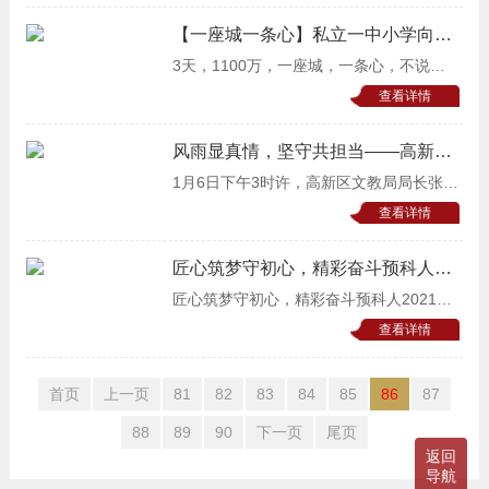
如其来的疫情面前，校领导统一部署，各
部门互联互动、多措并举、集中发力，全
【一座城一条心】私立一中小学向抗
疫一线的战士致敬！
体师生不畏
3天，1100万，一座城，一条心，不说晚
安，只卫平安。2021年1月6日，石家庄迎
查看详情
来第一个不眠夜，这座城市也被按下暂停
键。无数医务人员，志愿者披星戴月奔赴
风雨显真情，坚守共担当——高新区
文教局领导莅临我校慰问指导
各个检测点，他们
1月6日下午3时许，高新区文教局局长张振
华，教育处任玉州处长来学校检查疫情防
查看详情
控情况，慰问坚守岗位的在岗教职员工。
寒风中，区领导对大家在非常时期能够坚
匠心筑梦守初心，精彩奋斗预科人
——2021年元旦联欢晚会
守岗位、履
匠心筑梦守初心，精彩奋斗预科人2021年
元旦联欢会听烧爆竹童心在，看换桃符老
查看详情
兴偏。鼓角梅花添一部，五更欢笑爱新
年。“锣鼓声声辞旧岁，张灯结彩迎新年”为
首页
上一页
81
82
83
84
85
86
87
庆祝元旦
88
89
90
下一页
尾页
返回
导航