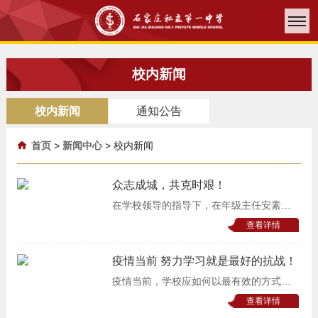
校内新闻
校内新闻
通知公告
首页
>
新闻中心
>
校内新闻
众志成城，共克时艰！
在学校领导的指导下，在年级主任安素敏
倡导下，私立一中初一年级以班级为单
查看详情
位，组织了线上“抗疫情”主题班会。老师们
结合当前疫情防控要求，采取灵活多样的
疫情当前 努力学习就是最好的抗战！
教育形式
疫情当前，学校应如何以最有效的方式降
低疫情对开学的影响?私立一中来告诉你：
查看详情
疫情当前，努力学习便是最好的抗战!疫情