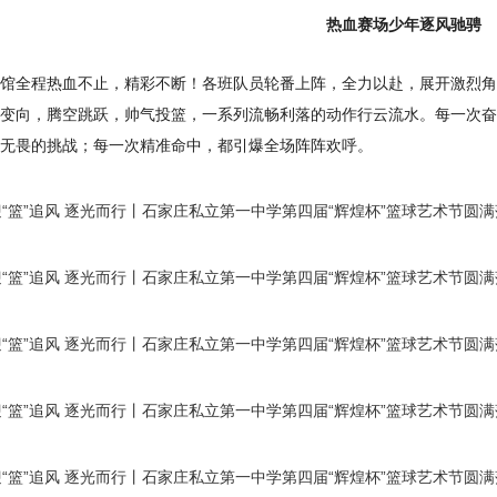
热血赛场少年逐风驰骋
馆全程热血不止，精彩不断！各班队员轮番上阵，全力以赴，展开激烈角
变向，腾空跳跃，帅气投篮，一系列流畅利落的动作行云流水。每一次奋
无畏的挑战；每一次精准命中，都引爆全场阵阵欢呼。