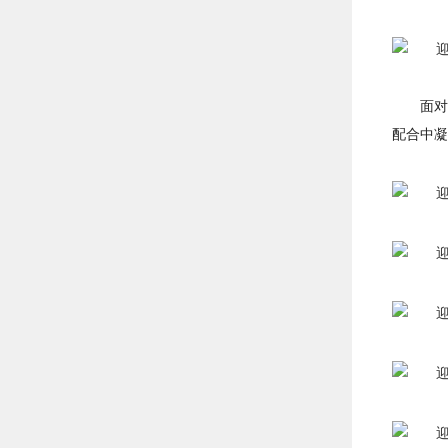
面对
配合中凝