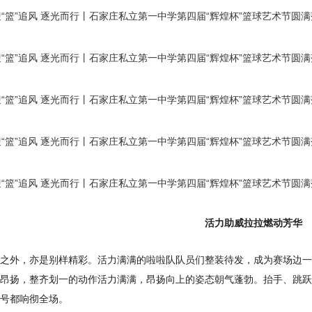
活力助威拉拉燃动芳华
之外，亦是别样精彩。活力满满的啦啦队队员们整装待发，成为赛场边一
昂扬，整齐划一的动作活力满满，昂扬向上的姿态朝气蓬勃。抬手、跳跃
号都响彻全场。