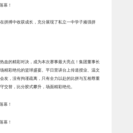
在拼搏中收获成长，充分展现了私立一中学子顽强拼
热血的精彩对决，成为本次赛事最大亮点！集团董事长
场精彩绝伦的篮球盛宴。平日里讲台上传道授业、温文
会友，没有拘谨疏离，只有全力以赴的比拼与互相尊重
守交替，比分胶式攀升，场面精彩绝伦。