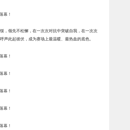
馁，领先不松懈，在一次次对抗中突破自我，在一次次
呼声此起彼伏，成为赛场上最温暖、最热血的底色。