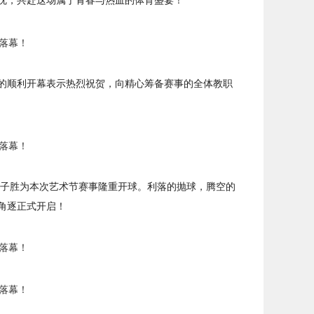
热忱，共赴这场属于青春与热血的体育盛宴！
节的顺利开幕表示热烈祝贺，向精心筹备赛事的全体教职
子胜为本次艺术节赛事隆重开球。利落的抛球，腾空的
角逐正式开启！