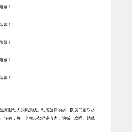
道亮眼动人的风景线。动感旋律响起，队员们踏乐起
、转身，每一个舞步都铿锵有力；呐喊、欢呼、助威，