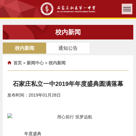
校内新闻
校内新闻
通知公告
首页
>
新闻中心
>
校内新闻
石家庄私立一中2019年年度盛典圆满落幕
发布时间：2019年01月28日
年度盛典