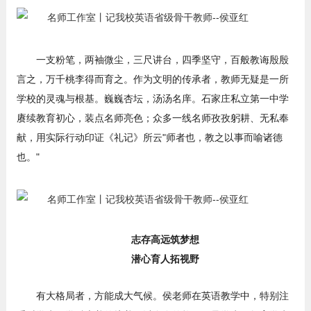
一支粉笔，两袖微尘，三尺讲台，四季坚守，百般教诲殷殷
言之，万千桃李得而育之。作为文明的传承者，教师无疑是一所
学校的灵魂与根基。巍巍杏坛，汤汤名庠。石家庄私立第一中学
赓续教育初心，装点名师亮色；众多一线名师孜孜躬耕、无私奉
献，用实际行动印证《礼记》所云"师者也，教之以事而喻诸德
也。"
志存高远筑梦想
潜心育人拓视野
有大格局者，方能成大气候。侯老师在英语教学中，特别注